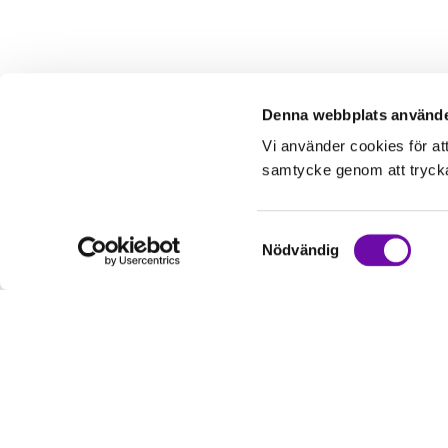
Denna webbplats använde
Vi använder cookies för at
samtycke genom att trycka 
Samtyckesval
Nödvändig
Kundservice
Informati
Kontakta oss
Om oss
Hur handlar jag?
Service & Repa