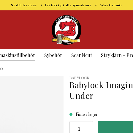
Snabb leverans • Fri frakt på alla symaskiner • 5-års Garanti
maskinstillbehör
Sybehör
ScanNcut
Strykjärn - Pr
ock
BABYLOCK
Babylock Imagin
Under
Finns i lager