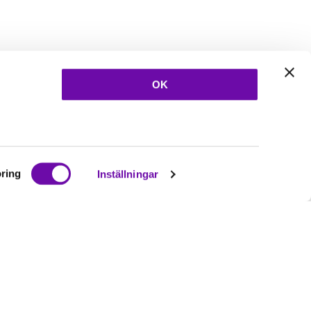
OK
ring
Inställningar
Ta del av våra
nyheter
& erbjudanden!
Bli prenumerant nu direkt
Prenumerera