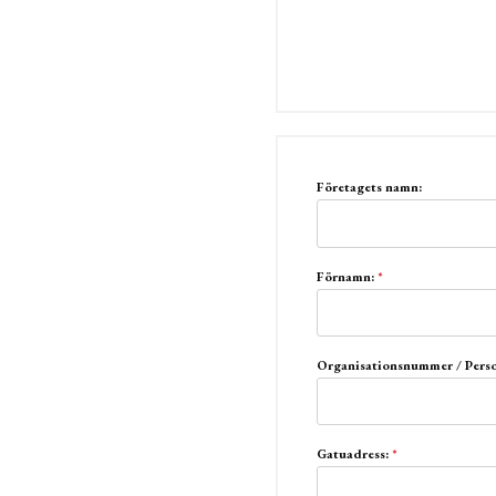
Företagets namn:
Förnamn:
*
Organisationsnummer / Per
Gatuadress:
*