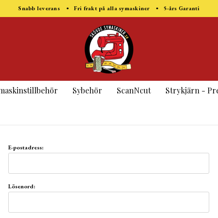
Snabb leverans • Fri frakt på alla symaskiner • 5-års Garanti
maskinstillbehör
Sybehör
ScanNcut
Strykjärn - Pr
E-postadress:
Lösenord: