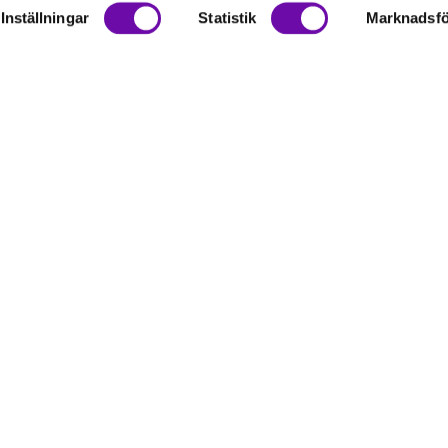
Inställningar
Statistik
Marknadsfö
on
rationer
SkövdeSymaskiner.
 älskar allt som hör sömnad till och vill därför erbjuda våra kunder god ku