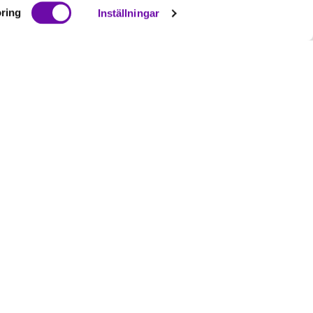
ring
Inställningar
Ta del av våra
nyheter
& erbjudanden!
Bli prenumerant nu direkt
Prenumerera
nskap, kvalitetssäkra,