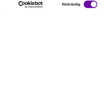
Samtyckesval
Nödvändig
Kundservice
Informati
Kontakta oss
Om oss
Hur handlar jag?
Service & Repa
Köpvillkor
Policy & Cookies
Handla som kommun & företag
Reklamation och retur
Vi är ett företag som