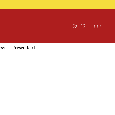
0
0
ess
Presentkort