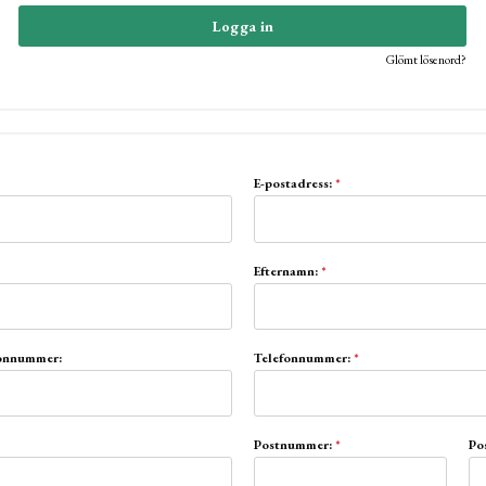
Logga in
Glömt lösenord?
E-postadress:
*
Efternamn:
*
sonnummer:
Telefonnummer:
*
Postnummer:
*
Po