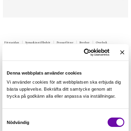
Förstasidan
Symaskinstillbehör
Pressarfötter
Brother
Overlock
BROTHER
Blindsömsfot till overlock / Blind
stitch foot
Denna webbplats använder cookies
Passar till: 640, 925, 929, 1034, 3034, 9700, 4234
Vi använder cookies för att webbplatsen ska erbjuda dig
bästa upplevelse. Bekräfta ditt samtycke genom att
Finns i lager
665 kr
trycka på godkänn alla eller anpassa via inställningar.
Inkl. moms:
Lägg i varukorgen
Samtyckesval
Nödvändig
Fri frakt på alla symaskiner