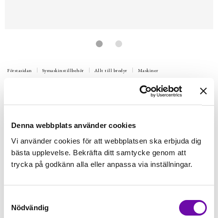
Förstasidan
Symaskinstillbehör
Allt till brodyr
Maskiner
ELNA
eXpressive 830L - Elna
Elektronisk broderimaskin. Bredda dina kreativa perspektiv!
Elna eXpressive 830L är en broderimaskin som är utformad för
Denna webbplats använder cookies
stora broderi
Vi använder cookies för att webbplatsen ska erbjuda dig
bästa upplevelse. Bekräfta ditt samtycke genom att
Finns i lager
trycka på godkänn alla eller anpassa via inställningar.
27 995 kr
Inkl. moms:
Lägg i varukorgen
Samtyckesval
st
Nödvändig