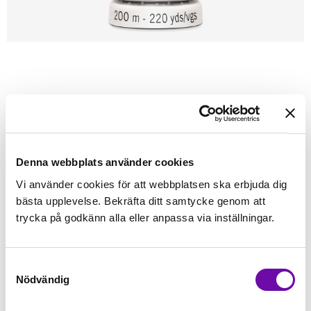
Förstasidan
Sybehör
Tråd
Sytråd
200m - Gütermann
GÜTERMANN
Güterman 200m tråd 258
Alla tygers tråd - Gütermann
Denna webbplats använder cookies
Vi använder cookies för att webbplatsen ska erbjuda dig
Finns i lager
bästa upplevelse. Bekräfta ditt samtycke genom att
45 kr
Inkl. moms:
trycka på godkänn alla eller anpassa via inställningar.
Lägg i varukorgen
Samtyckesval
Nödvändig
Fri frakt på alla symaskiner
Leverans inom 1-2 dagar