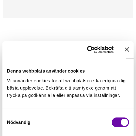
Förstasidan
Janome
Tillbehör Janome
Industribord
JANOME
Iläggsplatta H (MC6700P)
Iläggsplatta som passar till Janome Memory Craft 6700P.
Denna webbplats använder cookies
Vi använder cookies för att webbplatsen ska erbjuda dig
Finns i lager
bästa upplevelse. Bekräfta ditt samtycke genom att
449 kr
Inkl. moms:
trycka på godkänn alla eller anpassa via inställningar.
Lägg i varukorgen
Samtyckesval
Nödvändig
Fri frakt på alla symaskiner
Leverans inom 1-2 dagar