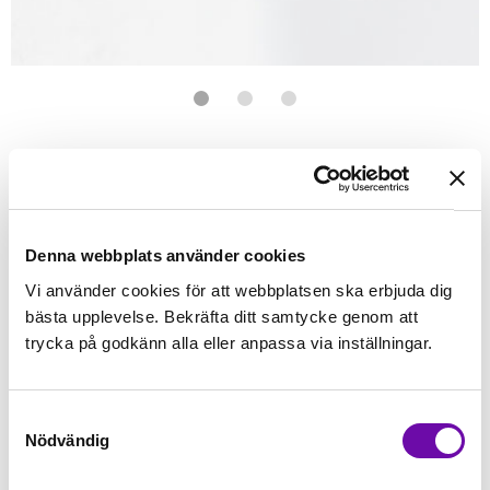
Förstasidan
Sybehör
Tråd
Sytråd
Invisafil - Wonderfil
WONDERFIL
InvisaFil Soft Purple
Brodyr och dekortråd 100w 2500 m
Denna webbplats använder cookies
Vi använder cookies för att webbplatsen ska erbjuda dig
Finns i lager
bästa upplevelse. Bekräfta ditt samtycke genom att
110 kr
Inkl. moms:
trycka på godkänn alla eller anpassa via inställningar.
Lägg i varukorgen
Samtyckesval
Nödvändig
Fri frakt på alla symaskiner
Leverans inom 1-2 dagar