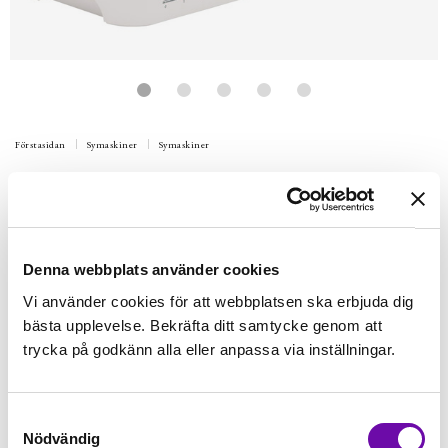
Förstasidan
Symaskiner
Symaskiner
JANOME
Janome Skyline S7
Innehåller: Applikationsfot 3-i-1 Frihandquiltfotset Clear view
quiltfot Ditch quiltfot Applikationsfot F2 Öppen Tipshäfte
Denna webbplats använder cookies
Skyline S7 levereras med 240 inbyggda stygn, inklusive 11 en-
Vi använder cookies för att webbplatsen ska erbjuda dig
steg knapphål och 7 alfabet .
bästa upplevelse. Bekräfta ditt samtycke genom att
Finns i lager
trycka på godkänn alla eller anpassa via inställningar.
27 995 kr
Inkl. moms:
Samtyckesval
Lägg i varukorgen
st
Nödvändig