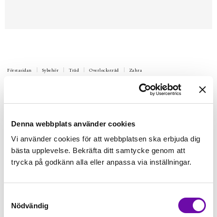
Förstasidan
Sybehör
Tråd
Overlockstråd
Zahra
KC
Overlock tråd Zahra, 4st - Marin
Beställningsvara
100 kr
Inkl. moms:
Denna webbplats använder cookies
Vi använder cookies för att webbplatsen ska erbjuda dig
Bli notifierad
bästa upplevelse. Bekräfta ditt samtycke genom att
trycka på godkänn alla eller anpassa via inställningar.
Bevaka
Samtyckesval
Nödvändig