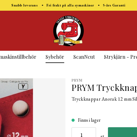
Snabb leverans • Fri frakt på alla symaskiner • 5-års Garanti
maskinstillbehör
Sybehör
ScanNcut
Strykjärn - Pr
PRYM
PRYM Tryckknapp
Tryckknappar Anorak 12 mm Sil
Finns i lager
st