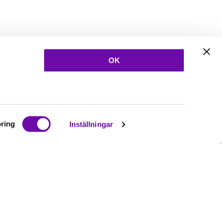
OK
ring
Inställningar
Ta del av våra
nyheter
& erbjudanden!
Bli prenumerant nu direkt
Prenumerera