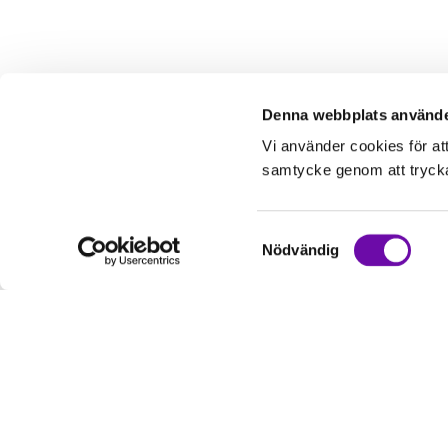
Denna webbplats använde
Vi använder cookies för at
samtycke genom att trycka 
Samtyckesval
Nödvändig
Kundservice
Informati
Kontakta oss
Om oss
Hur handlar jag?
Service & Repa