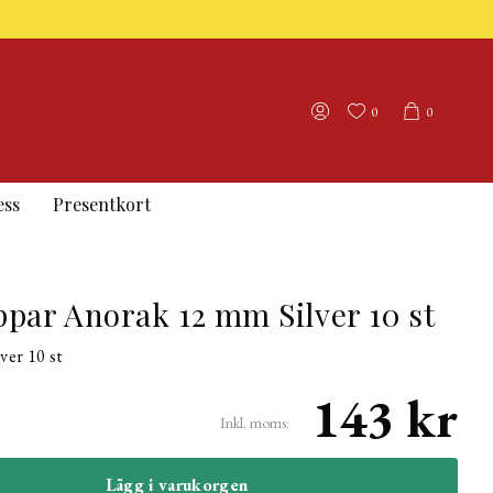
0
0
ess
Presentkort
ar Anorak 12 mm Silver 10 st
ver 10 st
143 kr
Inkl. moms:
Lägg i varukorgen