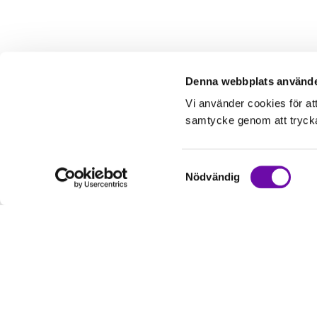
Denna webbplats använde
Vi använder cookies för at
samtycke genom att trycka 
Samtyckesval
Nödvändig
Kundservice
Informati
Kontakta oss
Om oss
Hur handlar jag?
Service & Repa