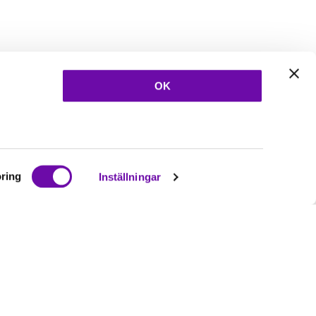
OK
ring
Inställningar
Ta del av våra
nyheter
& erbjudanden!
Bli prenumerant nu direkt
Prenumerera