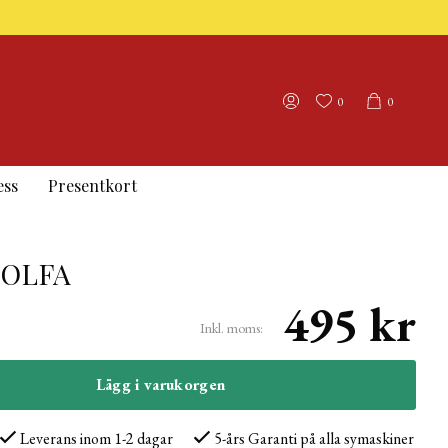
0
0
ess
Presentkort
 OLFA
495 kr
Inkl. moms:
Lägg i varukorgen
Leverans inom 1-2 dagar
5-års Garanti på alla symaskiner