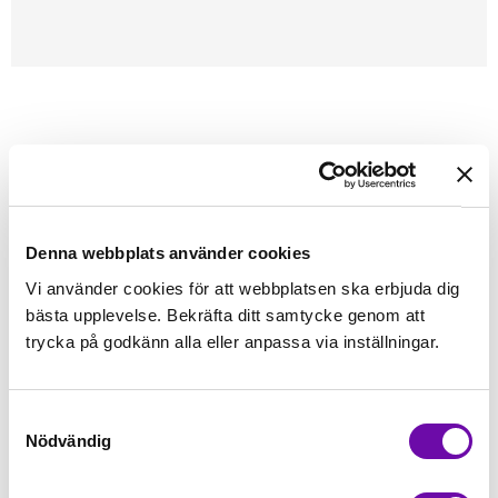
Förstasidan
Symaskinstillbehör
Reservdelar maskiner
Symaskinslampa
Skruvlampa
15W, E14,16x54 klar
Denna webbplats använder cookies
Vi använder cookies för att webbplatsen ska erbjuda dig
Finns i lager
29 kr
bästa upplevelse. Bekräfta ditt samtycke genom att
Inkl. moms:
trycka på godkänn alla eller anpassa via inställningar.
Lägg i varukorgen
st
Samtyckesval
Fri frakt på alla symaskiner
Nödvändig
Leverans inom 1-2 dagar
5-års Garanti på alla symaskiner