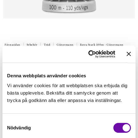
Förstasidan
Sybehör
Tråd
Gütermann
Extra Stark 100m - Gütermann
GÜTERMANN
100 m Extra Stark Gütermann 197
Extra stark poleystertråd.Till sömnad i möbeltyger, galon,
Denna webbplats använder cookies
markisväv mm. 100m per rulle. Tvätt 95 º
Vi använder cookies för att webbplatsen ska erbjuda dig
Finns i lager
bästa upplevelse. Bekräfta ditt samtycke genom att
59 kr
Inkl. moms:
trycka på godkänn alla eller anpassa via inställningar.
Lägg i varukorgen
Samtyckesval
Nödvändig
Fri frakt på alla symaskiner