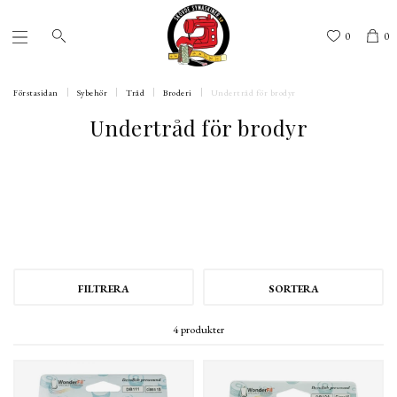
0
0
Förstasidan
Sybehör
Tråd
Broderi
Undertråd för brodyr
Undertråd för brodyr
FILTRERA
SORTERA
4 produkter