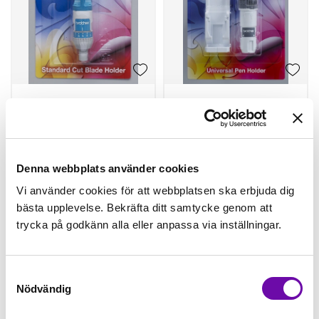
SCANNCUT
SCANNCUT
HÅLLARE TILL
PENNHÅLLARE
SKÄRKNIV
UNIVERSAL
Finns i lager
Finns i lager
STANDARD
Denna webbplats använder cookies
249 kr
299 kr
Vi använder cookies för att webbplatsen ska erbjuda dig
st
Köp
st
Köp
bästa upplevelse. Bekräfta ditt samtycke genom att
trycka på godkänn alla eller anpassa via inställningar.
Samtyckesval
Nödvändig