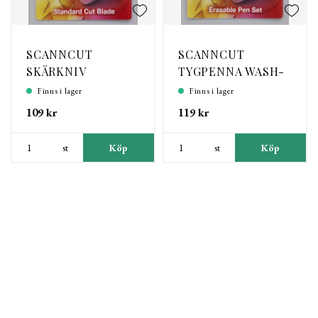
SCANNCUT
SCANNCUT
SKÄRKNIV
TYGPENNA WASH-
STANDARD
AWAY
Finns i lager
Finns i lager
109 kr
119 kr
st
Köp
st
Köp