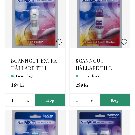
SCANNCUT EXTRA
SCANNCUT
HÅLLARE TILL
HÅLLARE TILL
MARKÖRER -
SKÄRKNIV DJUP
Finns i lager
Finns i lager
FÄRGPENNOR
169 kr
259 kr
st
Köp
st
Köp