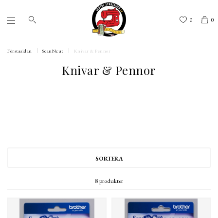
0
0
Förstasidan
ScanNcut
Knivar & Pennor
Knivar & Pennor
SORTERA
8 produkter