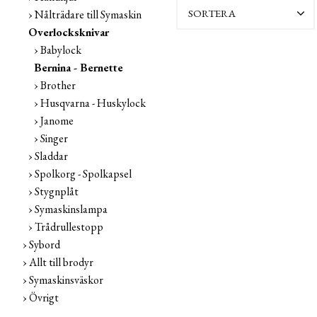
SORTERA
Nålträdare till Symaskin
Overlocksknivar
Babylock
Bernina - Bernette
Brother
Husqvarna - Huskylock
Janome
Singer
Sladdar
Spolkorg - Spolkapsel
Stygnplåt
Symaskinslampa
Trådrullestopp
Sybord
Allt till brodyr
Symaskinsväskor
Övrigt