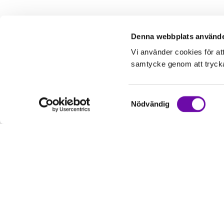
Denna webbplats använde
Vi använder cookies för at
samtycke genom att trycka 
Samtyckesval
Nödvändig
Kundservice
Informati
Kontakta oss
Om oss
Hur handlar jag?
Service & Repa
Köpvillkor