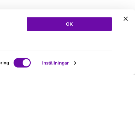
OK
ring
Inställningar
Ta del av våra
nyheter
& erbjudanden!
Bli prenumerant nu direkt
Prenumerera