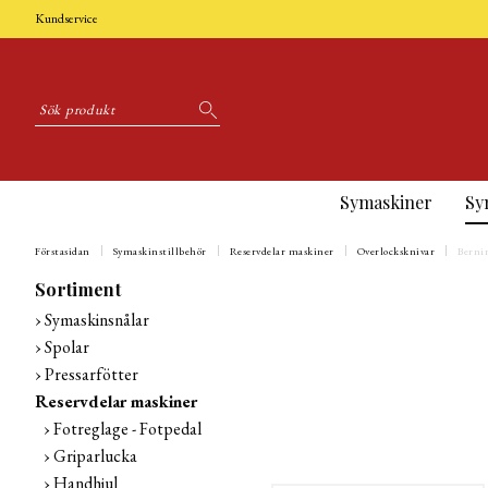
Kundservice
Symaskiner
Sy
Förstasidan
Symaskinstillbehör
Reservdelar maskiner
Overlocksknivar
Bernin
Sortiment
Symaskinsnålar
Spolar
Pressarfötter
Reservdelar maskiner
Fotreglage - Fotpedal
Griparlucka
Handhjul