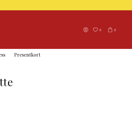
0
0
ess
Presentkort
tte