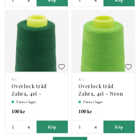
KC
KC
Overlock tråd
Overlock tråd
Zahra, 4st -
Zahra, 4st - Neon
Gräsgrönt
grön
Finns i lager
Finns i lager
100 kr
100 kr
st
Köp
st
Köp