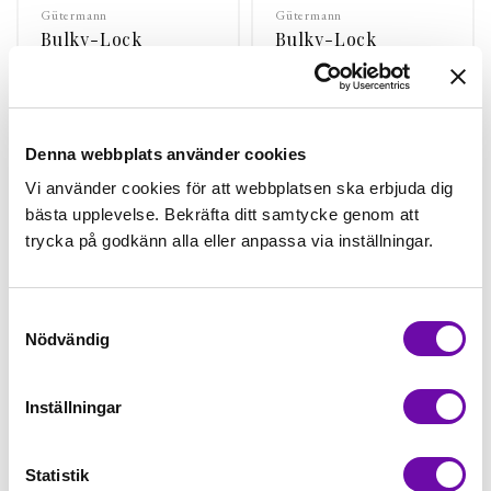
Gütermann
Gütermann
Bulky-Lock
Bulky-Lock
Gütermann 276
Gütermann 322
Finns i lager
Finns i lager
59 kr
59 kr
Denna webbplats använder cookies
st
Köp
st
Köp
Vi använder cookies för att webbplatsen ska erbjuda dig
bästa upplevelse. Bekräfta ditt samtycke genom att
trycka på godkänn alla eller anpassa via inställningar.
Samtyckesval
Nödvändig
Inställningar
Gütermann
Gütermann
Statistik
Bulky-Lock
Bulky-Lock