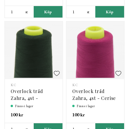
st
Köp
st
Köp
KC
KC
Overlock tråd
Overlock tråd
Zahra, 4st -
Zahra, 4st - Cerise
Buteljgrön
Finns i lager
Finns i lager
100 kr
100 kr
st
Köp
st
Köp