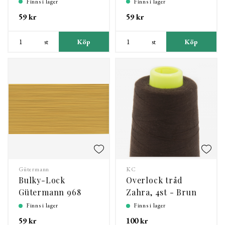
Finns i lager
Finns i lager
59 kr
59 kr
st
Köp
st
Köp
Gütermann
KC
Bulky-Lock
Overlock tråd
Gütermann 968
Zahra, 4st - Brun
Finns i lager
Finns i lager
59 kr
100 kr