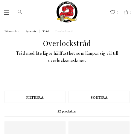
0
0
Förstasidan
Sybehör
Tråd
Overlockstråd
Overlockstråd
Tråd med lite lägre hållfasthet som lämpar sig väl till
overlocksmaskiner.
FILTRERA
SORTERA
52 produkter