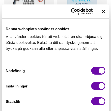
Denna webbplats använder cookies
Vi använder cookies för att webbplatsen ska erbjuda dig
bästa upplevelse. Bekräfta ditt samtycke genom att
Organ
Schmetz
trycka på godkänn alla eller anpassa via inställningar.
Jeansnål, 5-pack,
Jeansnål, 80. 5-pack
90-100
Finns i lager
Finns i lager
Samtyckesval
39 kr
45 kr
Nödvändig
st
Köp
st
Köp
Inställningar
Statistik