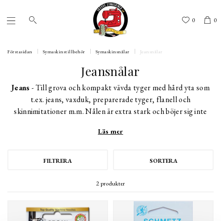
0
0
Förstasidan
Symaskinstillbehör
Symaskinsnålar
Jeansnålar
Jeansnålar
Jeans
- Till grova och kompakt vävda tyger med hård yta som
t.ex. jeans, vaxduk, preparerade tyger, flanell och
skinnimitationer m.m. Nålen är extra stark och böjer sig inte
p.g.a. den smala avrundade spetsen, det styva nålskaftet och
Läs mer
det smala nålsögat.
FILTRERA
SORTERA
2 produkter