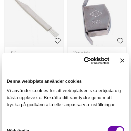
KC
Varumärke
Borste
Magnetisk
sömguide
Finns i lager
Finns i lager
Denna webbplats använder cookies
19 kr
49 kr
Vi använder cookies för att webbplatsen ska erbjuda dig
st
Köp
st
Köp
bästa upplevelse. Bekräfta ditt samtycke genom att
trycka på godkänn alla eller anpassa via inställningar.
Samtyckesval
Nödvändig