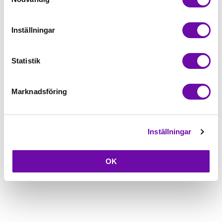
Inställningar
Statistik
Symaskinsolja 100
ml.
Marknadsföring
Beställningsvara
69 kr
Inställningar
Läs mer
OK