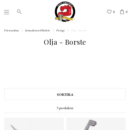
0
0
Förstasidan
Symaskinstillbehör
Övrigt
Olja - Borste
Olja - Borste
SORTERA
3 produkter