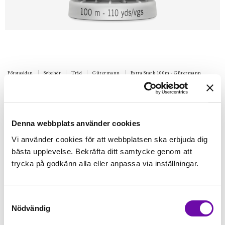
Förstasidan
Sybehör
Tråd
Gütermann
Extra Stark 100m - Gütermann
GÜTERMANN
100 m Extra Stark Gütermann 402
Extra stark poleystertråd.Till sömnad i möbeltyger, galon,
Denna webbplats använder cookies
markisväv mm. 100m per rulle. Tvätt 95 º
Vi använder cookies för att webbplatsen ska erbjuda dig
Finns i lager
bästa upplevelse. Bekräfta ditt samtycke genom att
59 kr
Inkl. moms:
trycka på godkänn alla eller anpassa via inställningar.
Lägg i varukorgen
Samtyckesval
Nödvändig
Fri frakt på alla symaskiner