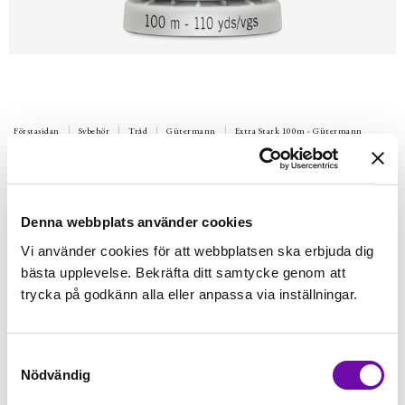
Förstasidan
Sybehör
Tråd
Gütermann
Extra Stark 100m - Gütermann
GÜTERMANN
100 m Extra Stark Gütermann 414
Extra stark poleystertråd.Till sömnad i möbeltyger, galon,
Denna webbplats använder cookies
markisväv mm. 100m per rulle. Tvätt 95 º
Vi använder cookies för att webbplatsen ska erbjuda dig
Finns i lager
bästa upplevelse. Bekräfta ditt samtycke genom att
59 kr
Inkl. moms:
trycka på godkänn alla eller anpassa via inställningar.
Lägg i varukorgen
Samtyckesval
Nödvändig
Fri frakt på alla symaskiner