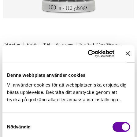
Förstasidan
Sybehör
Tråd
Gütermann
Extra Stark 100m - Gütermann
GÜTERMANN
100 m Extra Stark Gütermann 585
Extra stark poleystertråd.Till sömnad i möbeltyger, galon,
Denna webbplats använder cookies
markisväv mm. 100m per rulle. Tvätt 95 º
Vi använder cookies för att webbplatsen ska erbjuda dig
Finns i lager
bästa upplevelse. Bekräfta ditt samtycke genom att
59 kr
Inkl. moms:
trycka på godkänn alla eller anpassa via inställningar.
Lägg i varukorgen
Samtyckesval
Nödvändig
Fri frakt på alla symaskiner