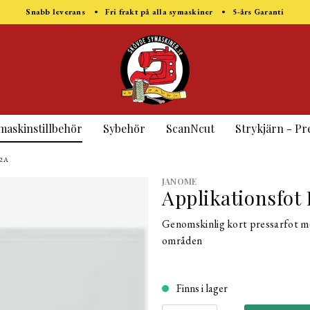
Snabb leverans • Fri frakt på alla symaskiner • 5-års Garanti
maskinstillbehör
Sybehör
ScanNcut
Strykjärn - Pr
 2A
JANOME
Applikationsfot 
Genomskinlig kort pressarfot me
områden
Finns i lager