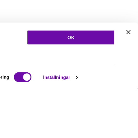
OK
ring
Inställningar
Ta del av våra
nyheter
& erbjudanden!
Bli prenumerant nu direkt
Prenumerera