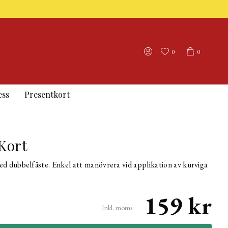
0
0
ess
Presentkort
Kort
d dubbelfäste. Enkel att manövrera vid applikation av kurviga
159 kr
Inkl. moms: