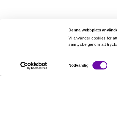
Denna webbplats använde
Vi använder cookies för at
samtycke genom att trycka 
Samtyckesval
Nödvändig
Kundservice
Informati
Kontakta oss
Om oss
Hur handlar jag?
Service & Repa