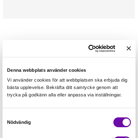
Förstasidan
Sybehör
Övriga Tillbehör
Bias Tape maker 18 mm
Remsans bredd 35 - 49 mm. Viks till 18 mm (3/4")
Denna webbplats använder cookies
Vi använder cookies för att webbplatsen ska erbjuda dig
Finns i lager
49 kr
bästa upplevelse. Bekräfta ditt samtycke genom att
Inkl. moms:
trycka på godkänn alla eller anpassa via inställningar.
Lägg i varukorgen
Samtyckesval
Fri frakt på alla symaskiner
Nödvändig
Leverans inom 1-2 dagar
5-års Garanti på alla symaskiner