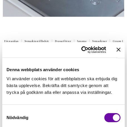
Förstasidan
Symaskinstillbehör
Pressarfötter
Janome
Symaskiner
Grupp 1A
JANOME
Blindfållfot G
Fot med fållguide för sömnad av osynlig fållsöm. Pressarfoten
Denna webbplats använder cookies
går även bra att använda som guide till sömnad av stickningar.
Vi använder cookies för att webbplatsen ska erbjuda dig
Finns i lager
bästa upplevelse. Bekräfta ditt samtycke genom att
159 kr
Inkl. moms:
trycka på godkänn alla eller anpassa via inställningar.
Lägg i varukorgen
Samtyckesval
Nödvändig
Fri frakt på alla symaskiner