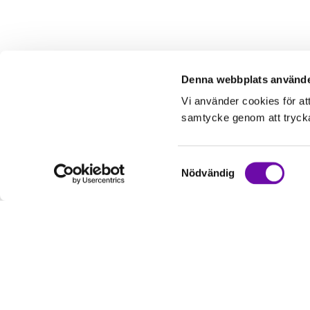
Denna webbplats använde
Vi använder cookies för at
samtycke genom att trycka 
Samtyckesval
Nödvändig
Kundservice
Informati
Kontakta oss
Om oss
Hur handlar jag?
Service & Repa