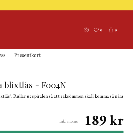
0
0
ess
Presentkort
a blixtlås - F004N
ixtlås". Rullar ut spiralen så att raksömmen skall komma så nära
189 kr
Inkl. moms: