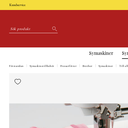
Kundservice
Symaskiner
Sy
Förstasidan
Symaskinstillbehör
Pressarfötter
Brother
Symaskiner
Till a