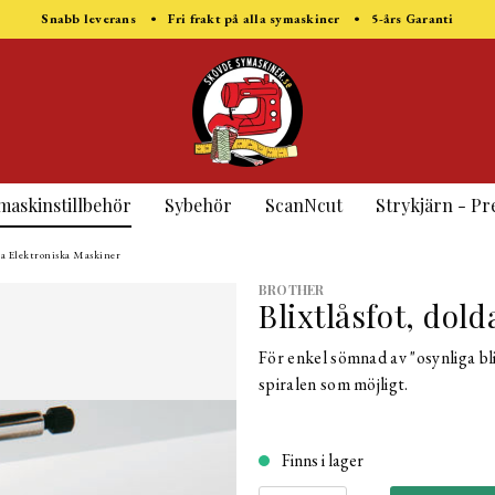
Snabb leverans • Fri frakt på alla symaskiner • 5-års Garanti
maskinstillbehör
Sybehör
ScanNcut
Strykjärn - Pr
lla Elektroniska Maskiner
BROTHER
Blixtlåsfot, dold
För enkel sömnad av "osynliga bl
spiralen som möjligt.
Finns i lager