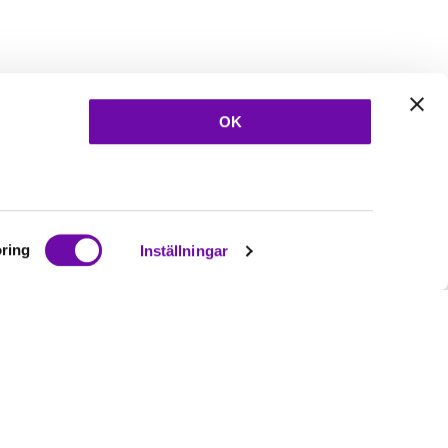
OK
ring
Inställningar
Ta del av våra
nyheter
& erbjudanden!
Bli prenumerant nu direkt
Prenumerera