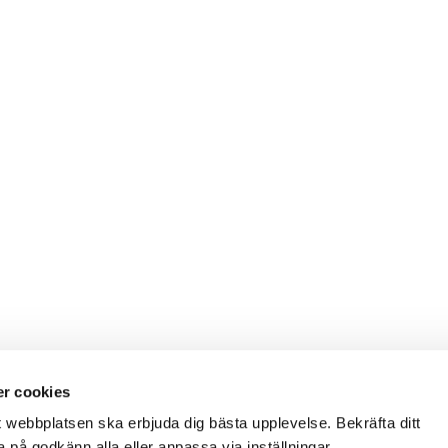
r cookies
t webbplatsen ska erbjuda dig bästa upplevelse. Bekräfta ditt
på godkänn alla eller anpassa via inställningar.