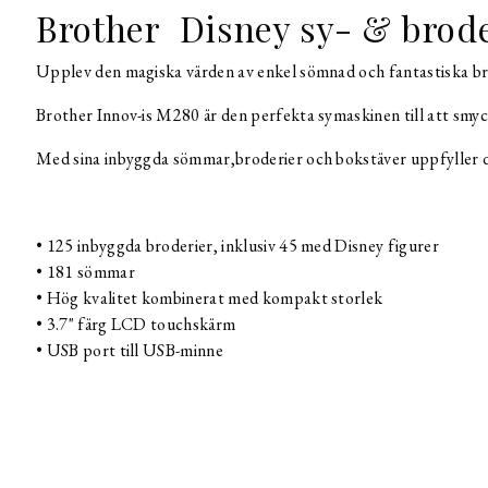
Brother Disney sy- & brod
Upplev den magiska värden av enkel sömnad och fantastiska br
Brother Innov-is M280 är den perfekta symaskinen till att smyc
Med sina inbyggda sömmar,broderier och bokstäver uppfyller d
• 125 inbyggda broderier, inklusiv 45 med Disney figurer
• 181 sömmar
• Hög kvalitet kombinerat med kompakt storlek
• 3.7" färg LCD touchskärm
• USB port till USB-minne