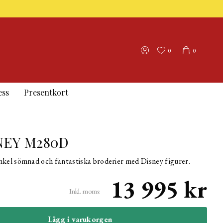
0
0
ess
Presentkort
NEY M280D
kel sömnad och fantastiska broderier med Disney figurer.
13 995 kr
Inkl. moms:
Lägg i varukorgen