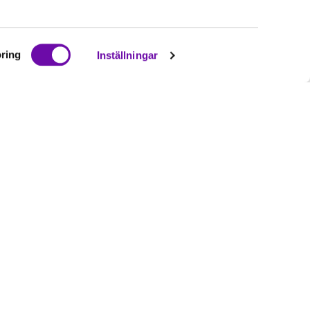
ring
Inställningar
Ta del av våra
nyheter
& erbjudanden!
Bli prenumerant nu direkt
Prenumerera