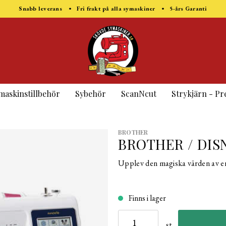
Snabb leverans • Fri frakt på alla symaskiner • 5-års Garanti
maskinstillbehör
Sybehör
ScanNcut
Strykjärn - Pr
BROTHER
BROTHER / DIS
Upplev den magiska värden av en
Finns i lager
st