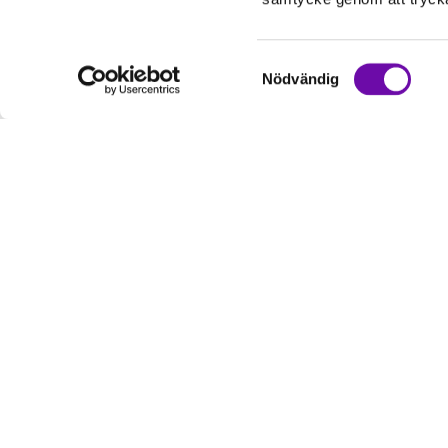
Samtyckesval
Nödvändig
Kundservice
Informati
Kontakta oss
Om oss
Hur handlar jag?
Service & Repa
Köpvillkor
Policy & Cookies
Handla som kommun & företag
Reklamation och retur