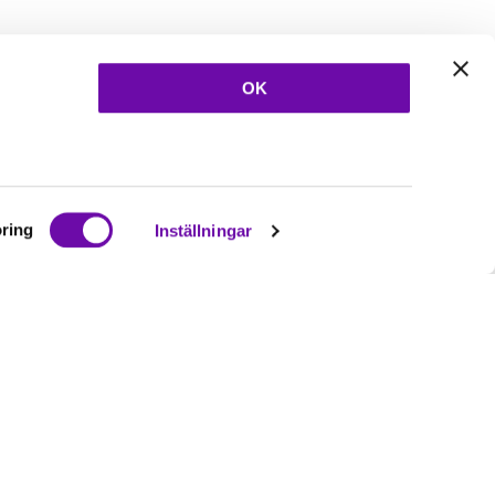
OK
ring
Inställningar
Ta del av våra
nyheter
& erbjudanden!
Bli prenumerant nu direkt
Prenumerera