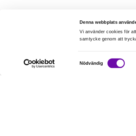
Denna webbplats använde
Vi använder cookies för at
samtycke genom att trycka 
Samtyckesval
Nödvändig
Kundservice
Informati
Kontakta oss
Om oss
Hur handlar jag?
Service & Repa
Köpvillkor