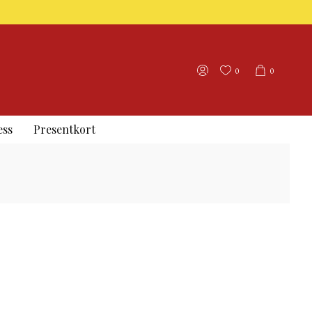
0
0
ess
Presentkort