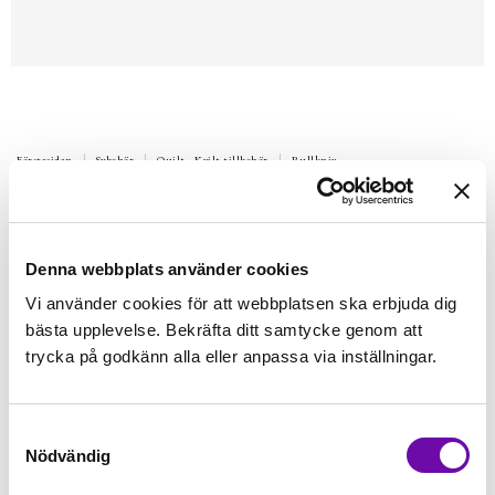
Förstasidan
Sybehör
Quilt - Kvilt tillbehör
Rullkniv
Extrablad till knivar med diameter 18
mm
Denna webbplats använder cookies
Passar till diverse olika märken
Vi använder cookies för att webbplatsen ska erbjuda dig
Finns i lager
bästa upplevelse. Bekräfta ditt samtycke genom att
39 kr
Inkl. moms:
trycka på godkänn alla eller anpassa via inställningar.
Lägg i varukorgen
Samtyckesval
Nödvändig
Fri frakt på alla symaskiner