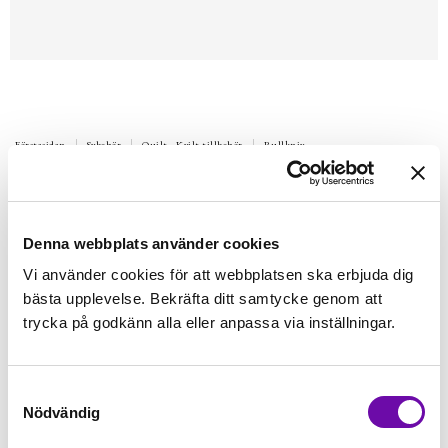
Förstasidan
Sybehör
Quilt - Kvilt tillbehör
Rullkniv
Extrablad till knivar med diameter
28 mm 2-pack
Denna webbplats använder cookies
Passar till diverse olika märken
Vi använder cookies för att webbplatsen ska erbjuda dig
Finns i lager
bästa upplevelse. Bekräfta ditt samtycke genom att
55 kr
Inkl. moms:
trycka på godkänn alla eller anpassa via inställningar.
Lägg i varukorgen
Samtyckesval
Nödvändig
Fri frakt på alla symaskiner