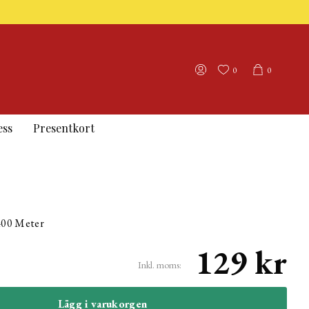
0
0
ess
Presentkort
400 Meter
129 kr
Inkl. moms:
Lägg i varukorgen