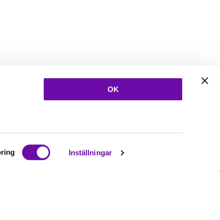
OK
ring
Inställningar
Ta del av våra
nyheter
& erbjudanden!
Bli prenumerant nu direkt