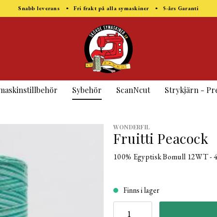
Snabb leverans • Fri frakt på alla symaskiner • 5-års Garanti
maskinstillbehör
Sybehör
ScanNcut
Strykjärn - Pr
WONDERFIL
Fruitti Peacock
100% Egyptisk Bomull 12WT - 
Finns i lager