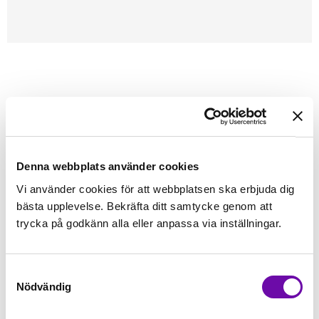
Förstasidan
Symaskinstillbehör
Reservdelar maskiner
Griparlucka
JANOME
Griparlucka - Janome, Easy set
J
Denna webbplats använder cookies
Vi använder cookies för att webbplatsen ska erbjuda dig
Finns i lager
bästa upplevelse. Bekräfta ditt samtycke genom att
49 kr
Inkl. moms:
trycka på godkänn alla eller anpassa via inställningar.
Lägg i varukorgen
st
Samtyckesval
Nödvändig
Fri frakt på alla symaskiner
Leverans inom 1-2 dagar