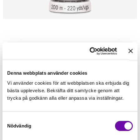
Förstasidan
Sybehör
Tråd
Sytråd
200m - Gütermann
GÜTERMANN
Güterman 200m tråd 107
Alla tygers tråd - Gütermann
Denna webbplats använder cookies
Vi använder cookies för att webbplatsen ska erbjuda dig
Finns i lager
bästa upplevelse. Bekräfta ditt samtycke genom att
45 kr
Inkl. moms:
trycka på godkänn alla eller anpassa via inställningar.
Lägg i varukorgen
Samtyckesval
Nödvändig
Fri frakt på alla symaskiner
Leverans inom 1-2 dagar