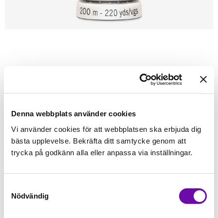
Förstasidan
Sybehör
Tråd
Sytråd
200m - Gütermann
GÜTERMANN
Güterman 200m tråd 249
Alla tygers tråd - Gütermann
Denna webbplats använder cookies
Vi använder cookies för att webbplatsen ska erbjuda dig
Finns i lager
bästa upplevelse. Bekräfta ditt samtycke genom att
45 kr
Inkl. moms:
trycka på godkänn alla eller anpassa via inställningar.
Lägg i varukorgen
Samtyckesval
Nödvändig
Fri frakt på alla symaskiner
Leverans inom 1-2 dagar