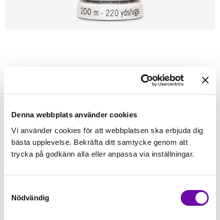
Förstasidan
Sybehör
Tråd
Sytråd
200m - Gütermann
GÜTERMANN
Gütermann 200m tråd 331
Alla tygers tråd - Gütermann
Denna webbplats använder cookies
Vi använder cookies för att webbplatsen ska erbjuda dig
Finns i lager
bästa upplevelse. Bekräfta ditt samtycke genom att
45 kr
Inkl. moms:
trycka på godkänn alla eller anpassa via inställningar.
Lägg i varukorgen
Samtyckesval
Nödvändig
Fri frakt på alla symaskiner
Leverans inom 1-2 dagar