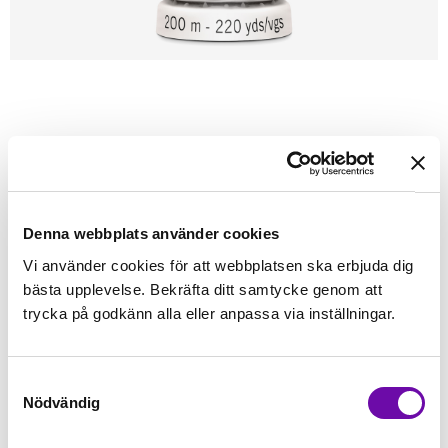
Förstasidan
Sybehör
Tråd
Sytråd
200m - Gütermann
GÜTERMANN
Gütermann 200m tråd 369
Alla tygers tråd - Gütermann
Denna webbplats använder cookies
Vi använder cookies för att webbplatsen ska erbjuda dig
Finns i lager
bästa upplevelse. Bekräfta ditt samtycke genom att
45 kr
Inkl. moms:
trycka på godkänn alla eller anpassa via inställningar.
Lägg i varukorgen
Samtyckesval
Nödvändig
Fri frakt på alla symaskiner
Leverans inom 1-2 dagar