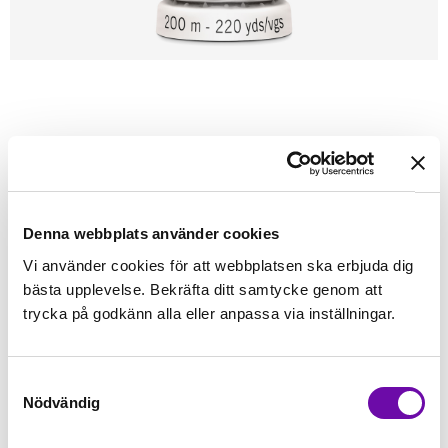
Förstasidan
Sybehör
Tråd
Sytråd
200m - Gütermann
GÜTERMANN
Gütermann 200m tråd 412
Alla tygers tråd - Gütermann
Denna webbplats använder cookies
Vi använder cookies för att webbplatsen ska erbjuda dig
Finns i lager
bästa upplevelse. Bekräfta ditt samtycke genom att
45 kr
Inkl. moms:
trycka på godkänn alla eller anpassa via inställningar.
Lägg i varukorgen
Samtyckesval
Nödvändig
Fri frakt på alla symaskiner
Leverans inom 1-2 dagar