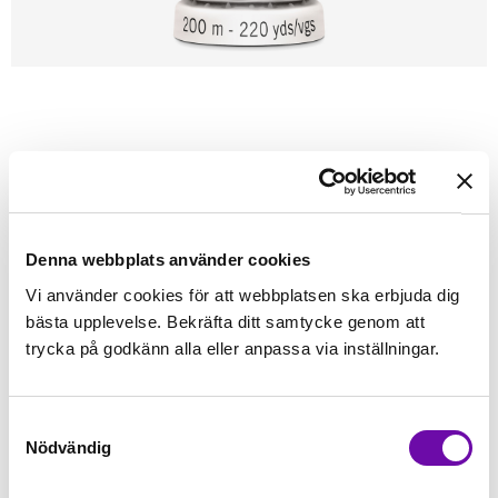
Förstasidan
Sybehör
Tråd
Sytråd
200m - Gütermann
GÜTERMANN
Gütermann 200m tråd 43
Alla tygers tråd - Gütermann
Denna webbplats använder cookies
Vi använder cookies för att webbplatsen ska erbjuda dig
Finns i lager
bästa upplevelse. Bekräfta ditt samtycke genom att
45 kr
Inkl. moms:
trycka på godkänn alla eller anpassa via inställningar.
Lägg i varukorgen
Samtyckesval
Nödvändig
Fri frakt på alla symaskiner
Leverans inom 1-2 dagar