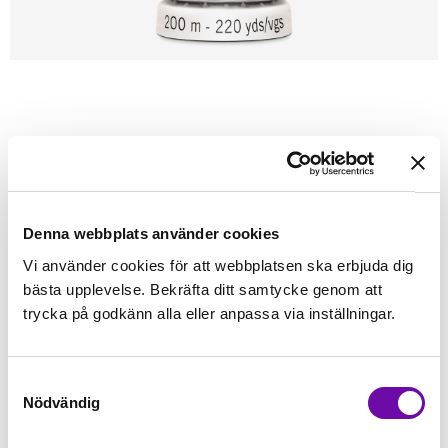
Förstasidan
Sybehör
Tråd
Sytråd
200m - Gütermann
GÜTERMANN
Gütermann 200m tråd 478
Alla tygers tråd - Gütermann
Denna webbplats använder cookies
Vi använder cookies för att webbplatsen ska erbjuda dig
Finns i lager
bästa upplevelse. Bekräfta ditt samtycke genom att
45 kr
Inkl. moms:
trycka på godkänn alla eller anpassa via inställningar.
Lägg i varukorgen
Samtyckesval
Nödvändig
Fri frakt på alla symaskiner
Leverans inom 1-2 dagar