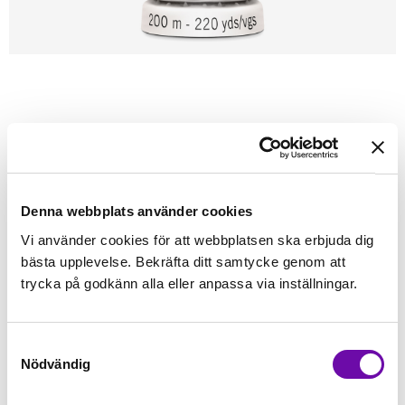
Förstasidan
Sybehör
Tråd
Sytråd
200m - Gütermann
GÜTERMANN
Gütermann 200m tråd 6
Alla tygers tråd - Gütermann
Denna webbplats använder cookies
Vi använder cookies för att webbplatsen ska erbjuda dig
Finns i lager
bästa upplevelse. Bekräfta ditt samtycke genom att
45 kr
Inkl. moms:
trycka på godkänn alla eller anpassa via inställningar.
Lägg i varukorgen
Samtyckesval
Nödvändig
Fri frakt på alla symaskiner
Leverans inom 1-2 dagar