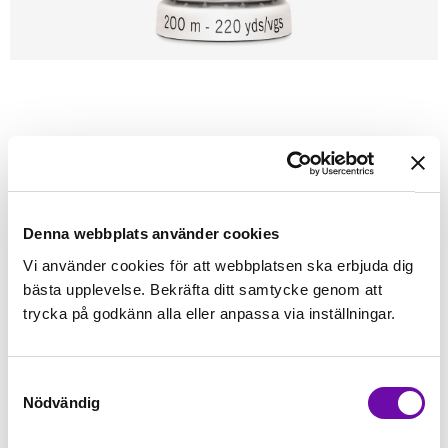
Förstasidan
Sybehör
Tråd
Sytråd
200m - Gütermann
GÜTERMANN
Gütermann 200m tråd 634
Alla tygers tråd - Gütermann
Denna webbplats använder cookies
Vi använder cookies för att webbplatsen ska erbjuda dig
Finns i lager
bästa upplevelse. Bekräfta ditt samtycke genom att
45 kr
Inkl. moms:
trycka på godkänn alla eller anpassa via inställningar.
Lägg i varukorgen
Samtyckesval
Nödvändig
Fri frakt på alla symaskiner
Leverans inom 1-2 dagar