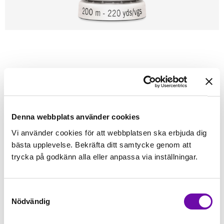
Förstasidan
Sybehör
Tråd
Sytråd
200m - Gütermann
GÜTERMANN
Gütermann 200m tråd 774
Alla tygers tråd - Gütermann
Denna webbplats använder cookies
Vi använder cookies för att webbplatsen ska erbjuda dig
Finns i lager
bästa upplevelse. Bekräfta ditt samtycke genom att
45 kr
Inkl. moms:
trycka på godkänn alla eller anpassa via inställningar.
Lägg i varukorgen
Samtyckesval
Nödvändig
Fri frakt på alla symaskiner
Leverans inom 1-2 dagar