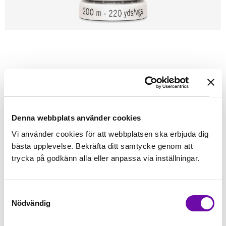
Förstasidan
Sybehör
Tråd
Sytråd
200m - Gütermann
GÜTERMANN
Gütermann 200m tråd 966
Alla tygers tråd - Gütermann
Denna webbplats använder cookies
Vi använder cookies för att webbplatsen ska erbjuda dig
Finns i lager
bästa upplevelse. Bekräfta ditt samtycke genom att
45 kr
Inkl. moms:
trycka på godkänn alla eller anpassa via inställningar.
Lägg i varukorgen
Samtyckesval
Nödvändig
Fri frakt på alla symaskiner
Leverans inom 1-2 dagar