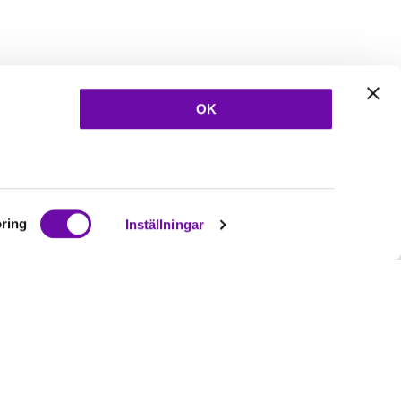
OK
ring
Inställningar
Ta del av våra
nyheter
& erbjudanden!
Bli prenumerant nu direkt
Prenumerera