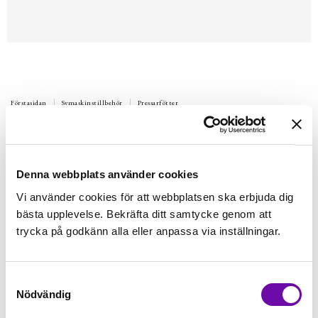
Förstasidan
Symaskinstillbehör
Pressarfötter
BABYLOCK
Kantbandsguide Enkel 8 mm
Viker kantbandet 3 gånger och syr fast i ett enda moment i
Denna webbplats använder cookies
fasta tyger.
Vi använder cookies för att webbplatsen ska erbjuda dig
Finns i lager
bästa upplevelse. Bekräfta ditt samtycke genom att
985 kr
Inkl. moms:
trycka på godkänn alla eller anpassa via inställningar.
Lägg i varukorgen
Samtyckesval
Nödvändig
Fri frakt på alla symaskiner