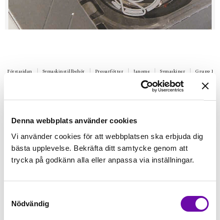
Förstasidan
Symaskinstillbehör
Pressarfötter
Janome
Symaskiner
Grupp 1A
JANOME
Knapphålsfot Transparent B
För att sy extra stora knapphål t.ex. gardinupphängning (då
Denna webbplats använder cookies
man trär stången genom hålen)
Vi använder cookies för att webbplatsen ska erbjuda dig
Finns i lager
bästa upplevelse. Bekräfta ditt samtycke genom att
119 kr
Inkl. moms:
trycka på godkänn alla eller anpassa via inställningar.
Lägg i varukorgen
Samtyckesval
Nödvändig
Fri frakt på alla symaskiner