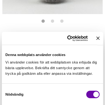
Förstasidan
Sybehör
Tråd
Wonderfil
Wonderfil - Konfetti
WONDERFIL
Konfetti Black
50wt egyptisk bomull - 1000 meter
Denna webbplats använder cookies
Vi använder cookies för att webbplatsen ska erbjuda dig
Finns i lager
bästa upplevelse. Bekräfta ditt samtycke genom att
79 kr
Inkl. moms:
trycka på godkänn alla eller anpassa via inställningar.
Lägg i varukorgen
Samtyckesval
Nödvändig
Fri frakt på alla symaskiner
Leverans inom 1-2 dagar