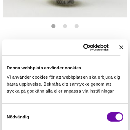
Förstasidan
Sybehör
Tråd
Wonderfil
Wonderfil - Konfetti
WONDERFIL
Konfetti Brass Green
50wt egyptisk bomull - 1000 meter
Denna webbplats använder cookies
Vi använder cookies för att webbplatsen ska erbjuda dig
Finns i lager
bästa upplevelse. Bekräfta ditt samtycke genom att
79 kr
Inkl. moms:
trycka på godkänn alla eller anpassa via inställningar.
Lägg i varukorgen
Samtyckesval
Nödvändig
Fri frakt på alla symaskiner
Leverans inom 1-2 dagar