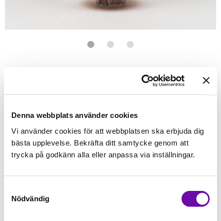
Förstasidan
Sybehör
Tråd
Wonderfil
Wonderfil - Konfetti
WONDERFIL
Konfetti Coral
50wt egyptisk bomull - 1000 meter
Denna webbplats använder cookies
Vi använder cookies för att webbplatsen ska erbjuda dig
Finns i lager
bästa upplevelse. Bekräfta ditt samtycke genom att
79 kr
Inkl. moms:
trycka på godkänn alla eller anpassa via inställningar.
Lägg i varukorgen
Samtyckesval
Nödvändig
Fri frakt på alla symaskiner
Leverans inom 1-2 dagar