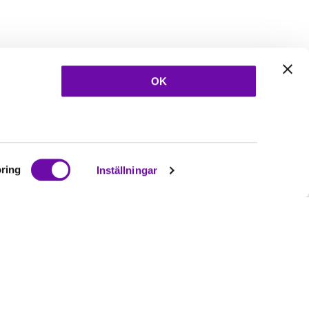
OK
ring
Inställningar
Ta del av våra
nyheter
& erbjudanden!
Bli prenumerant nu direkt
Prenumerera