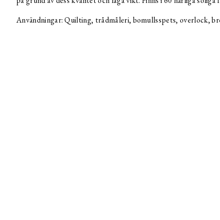
på grund av dess kvalitet och låga vikt. Finns i 60 härliga soliga 
Användningar: Quilting, trådmåleri, bomullsspets, overlock, br