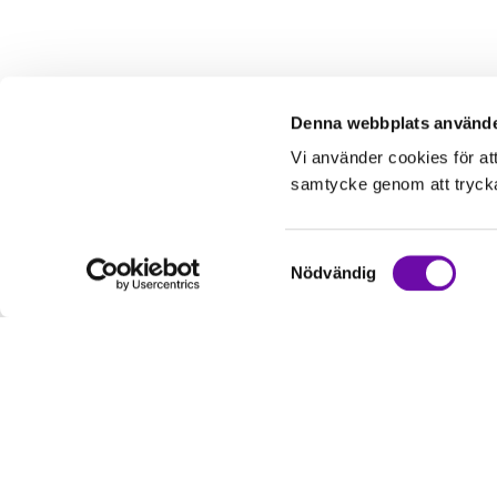
Denna webbplats använde
Vi använder cookies för at
samtycke genom att trycka 
Samtyckesval
Nödvändig
Kundservice
Informati
Kontakta oss
Om oss
Hur handlar jag?
Service & Repa