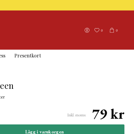
0
0
ess
Presentkort
reen
ter
79 kr
Inkl. moms:
Lägg i varukorgen