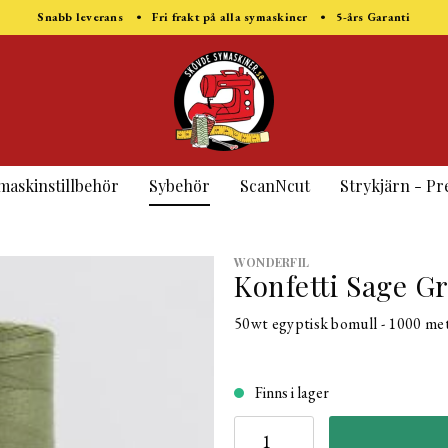
Snabb leverans • Fri frakt på alla symaskiner • 5-års Garanti
maskinstillbehör
Sybehör
ScanNcut
Strykjärn - Pr
WONDERFIL
Konfetti Sage G
50wt egyptisk bomull - 1000 me
Finns i lager